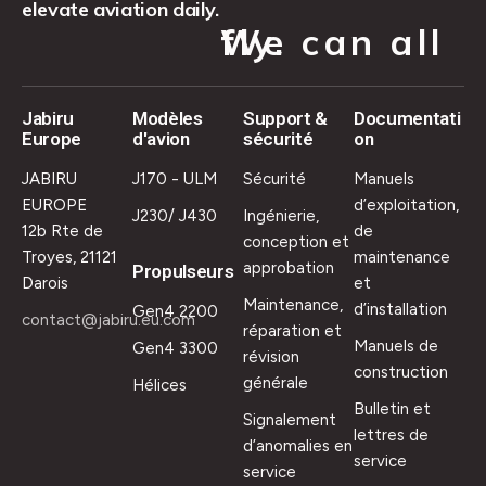
elevate aviation daily.
We can all fly.
Jabiru
Modèles
Support &
Documentati
Europe
d'avion
sécurité
on
JABIRU
J170 - ULM
Sécurité
Manuels
EUROPE
d’exploitation,
J230/ J430
Ingénierie,
12b Rte de
de
conception et
Troyes, 21121
maintenance
approbation
Propulseurs
Darois
et
Maintenance,
d’installation
Gen4 2200
contact@jabiru.eu.com
réparation et
Manuels de
Gen4 3300
révision
construction
générale
Hélices
Bulletin et
Signalement
lettres de
d’anomalies en
service
service