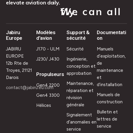
elevate aviation daily.
We can all fly.
Jabiru
Modèles
Support &
Documentati
Europe
d'avion
sécurité
on
JABIRU
J170 - ULM
Sécurité
Manuels
EUROPE
d’exploitation,
J230/ J430
Ingénierie,
12b Rte de
de
conception et
Troyes, 21121
maintenance
approbation
Propulseurs
Darois
et
Maintenance,
d’installation
Gen4 2200
contact@jabiru.eu.com
réparation et
Manuels de
Gen4 3300
révision
construction
générale
Hélices
Bulletin et
Signalement
lettres de
d’anomalies en
service
service