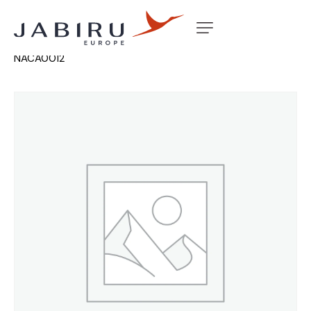
Accueil
Non classé
FIN FOAM REO ASSY J230
NACA0012