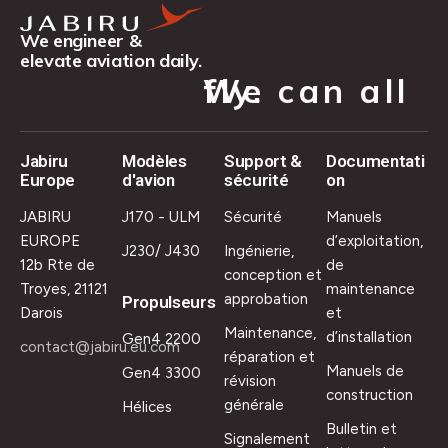
We engineer &
elevate aviation daily.
We can all fly.
Jabiru
Modèles
Support &
Documentati
Europe
d'avion
sécurité
on
JABIRU
J170 - ULM
Sécurité
Manuels
EUROPE
d’exploitation,
J230/ J430
Ingénierie,
12b Rte de
de
conception et
Troyes, 21121
maintenance
approbation
Propulseurs
Darois
et
Maintenance,
d’installation
Gen4 2200
contact@jabiru.eu.com
réparation et
Manuels de
Gen4 3300
révision
construction
générale
Hélices
Bulletin et
Signalement