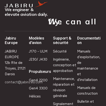
We engineer &
elevate aviation daily.
We can all fly.
Jabiru
Modèles
Support &
Documentati
Europe
d'avion
sécurité
on
JABIRU
J170 - ULM
Sécurité
Manuels
EUROPE
d’exploitation,
J230/ J430
Ingénierie,
12b Rte de
de
conception et
Troyes, 21121
maintenance
approbation
Propulseurs
Darois
et
Maintenance,
d’installation
Gen4 2200
contact@jabiru.eu.com
réparation et
Manuels de
Gen4 3300
révision
construction
générale
Hélices
Bulletin et
Signalement