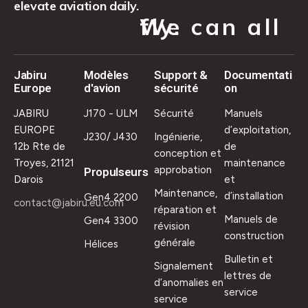
elevate aviation daily.
We can all fly.
Jabiru
Modèles
Support &
Documentati
Europe
d'avion
sécurité
on
JABIRU
J170 - ULM
Sécurité
Manuels
EUROPE
d’exploitation,
J230/ J430
Ingénierie,
12b Rte de
de
conception et
Troyes, 21121
maintenance
approbation
Propulseurs
Darois
et
Maintenance,
d’installation
Gen4 2200
contact@jabiru.eu.com
réparation et
Manuels de
Gen4 3300
révision
construction
générale
Hélices
Bulletin et
Signalement
lettres de
d’anomalies en
service
service