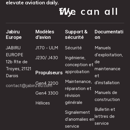
elevate aviation daily.
We can all fly.
Jabiru
Modèles
Support &
Documentati
Europe
d'avion
sécurité
on
JABIRU
J170 - ULM
Sécurité
Manuels
EUROPE
d’exploitation,
J230/ J430
Ingénierie,
12b Rte de
de
conception et
Troyes, 21121
maintenance
approbation
Propulseurs
Darois
et
Maintenance,
d’installation
Gen4 2200
contact@jabiru.eu.com
réparation et
Manuels de
Gen4 3300
révision
construction
générale
Hélices
Bulletin et
Signalement
lettres de
d’anomalies en
service
service