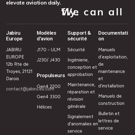
elevate aviation daily.
We can all fly.
Jabiru
Modèles
Support &
Documentati
Europe
d'avion
sécurité
on
JABIRU
J170 - ULM
Sécurité
Manuels
EUROPE
d’exploitation,
J230/ J430
Ingénierie,
12b Rte de
de
conception et
Troyes, 21121
maintenance
approbation
Propulseurs
Darois
et
Maintenance,
d’installation
Gen4 2200
contact@jabiru.eu.com
réparation et
Manuels de
Gen4 3300
révision
construction
générale
Hélices
Bulletin et
Signalement
lettres de
d’anomalies en
service
service