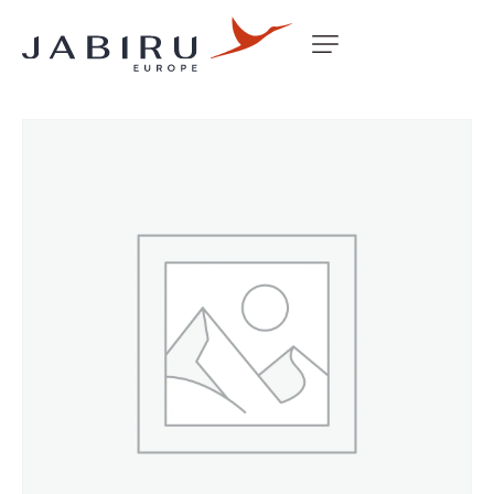
Accueil
Non classé
H/SAW 57MM 21/4 SB-225 COB