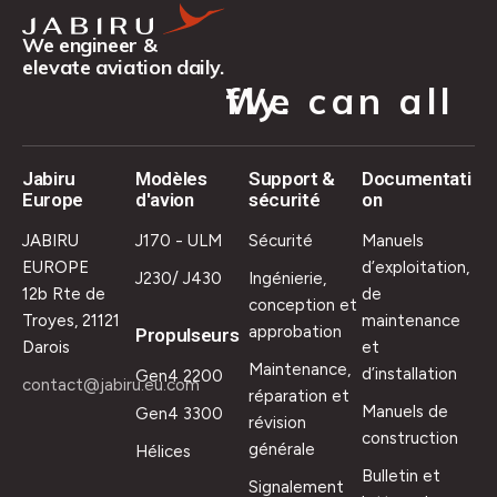
We engineer &
elevate aviation daily.
We can all fly.
Jabiru
Modèles
Support &
Documentati
Europe
d'avion
sécurité
on
JABIRU
J170 - ULM
Sécurité
Manuels
EUROPE
d’exploitation,
J230/ J430
Ingénierie,
12b Rte de
de
conception et
Troyes, 21121
maintenance
approbation
Propulseurs
Darois
et
Maintenance,
d’installation
Gen4 2200
contact@jabiru.eu.com
réparation et
Manuels de
Gen4 3300
révision
construction
générale
Hélices
Bulletin et
Signalement