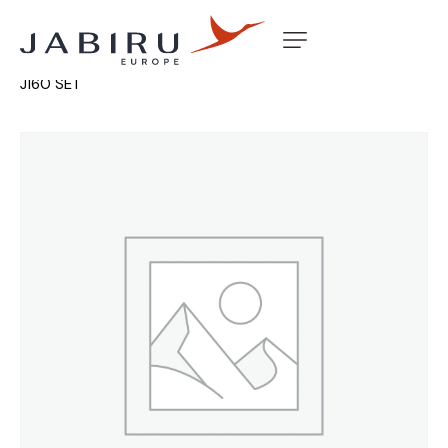
Accueil
Non classé
HORIZONTAL FIREWALL STIFFNER
J160 SET