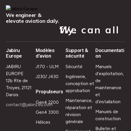
We engineer &
elevate aviation daily.
We can all fly.
Jabiru
Modèles
Support &
Documentati
Europe
d'avion
sécurité
on
JABIRU
J170 - ULM
Sécurité
Manuels
EUROPE
d’exploitation,
J230/ J430
Ingénierie,
12b Rte de
de
conception et
Troyes, 21121
maintenance
approbation
Propulseurs
Darois
et
Maintenance,
d’installation
Gen4 2200
contact@jabiru.eu.com
réparation et
Manuels de
Gen4 3300
révision
construction
générale
Hélices
Bulletin et