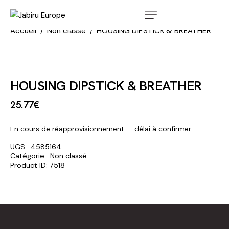
Accueil
Non classé
HOUSING DIPSTICK & BREATHER
HOUSING DIPSTICK & BREATHER
25
.
77
€
En cours de réapprovisionnement — délai à confirmer.
UGS :
4585164
Catégorie :
Non classé
Product ID:
7518