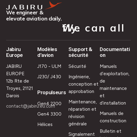
We engineer &
elevate aviation daily.
We can all fly.
Jabiru
Modèles
Support &
Documentati
Europe
d'avion
sécurité
on
JABIRU
J170 - ULM
Sécurité
Manuels
EUROPE
d’exploitation,
J230/ J430
Ingénierie,
12b Rte de
de
conception et
Troyes, 21121
maintenance
approbation
Propulseurs
Darois
et
Maintenance,
d’installation
Gen4 2200
contact@jabiru.eu.com
réparation et
Manuels de
Gen4 3300
révision
construction
générale
Hélices
Bulletin et
Signalement