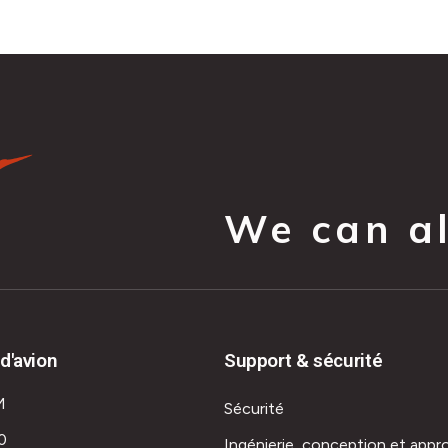
We can all
d'avion
Support & sécurité
M
Sécurité
0
Ingénierie, conception et appr