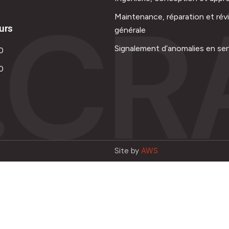
.CR
Maintenance, réparation et rév
urs
générale
Signalement d’anomalies en ser
0
0
Site by
AWS
Français