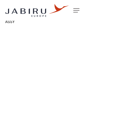
Accueil
Non classé
J200/400 FAMILY VENTRAL FIN
ASSY