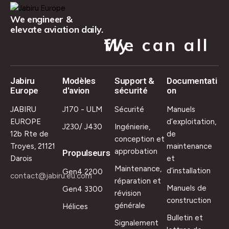
We engineer &
elevate aviation daily.
We can all fly.
Jabiru
Modèles
Support &
Documentati
Europe
d'avion
sécurité
on
JABIRU
J170 - ULM
Sécurité
Manuels
EUROPE
d’exploitation,
J230/ J430
Ingénierie,
12b Rte de
de
conception et
Troyes, 21121
maintenance
approbation
Propulseurs
Darois
et
Maintenance,
d’installation
Gen4 2200
contact@jabiru.eu.com
réparation et
Manuels de
Gen4 3300
révision
construction
générale
Hélices
Bulletin et
Signalement