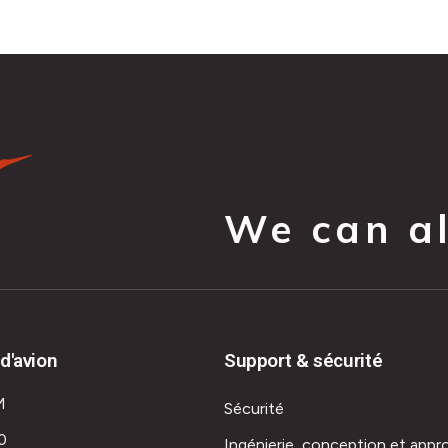
We can all
d'avion
Support & sécurité
M
Sécurité
0
Ingénierie, conception et appr