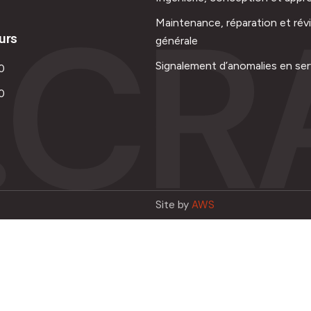
.CR
Maintenance, réparation et rév
urs
générale
Signalement d’anomalies en ser
0
0
Site by
AWS
Français