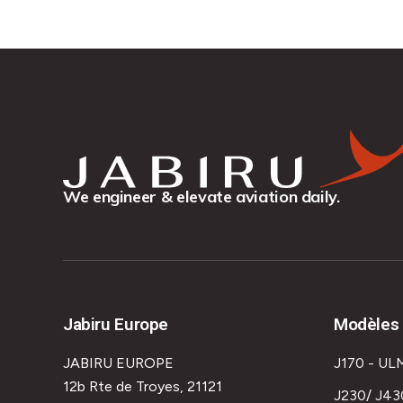
We engineer & elevate aviation daily.
Jabiru Europe
Modèles 
JABIRU EUROPE
J170 - UL
12b Rte de Troyes, 21121
J230/ J43