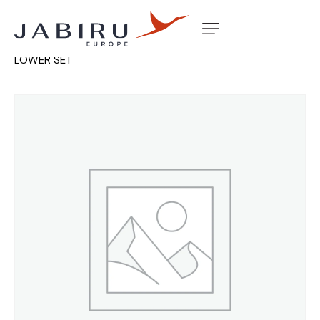
Accueil
Non classé
J250 WING ROOT COVER STRIP
LOWER SET