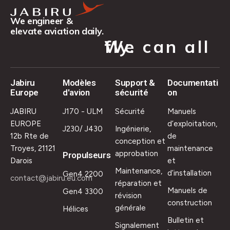
We engineer &
elevate aviation daily.
We can all fly.
Jabiru
Modèles
Support &
Documentati
Europe
d'avion
sécurité
on
JABIRU
J170 - ULM
Sécurité
Manuels
EUROPE
d’exploitation,
J230/ J430
Ingénierie,
12b Rte de
de
conception et
Troyes, 21121
maintenance
approbation
Propulseurs
Darois
et
Maintenance,
d’installation
Gen4 2200
contact@jabiru.eu.com
réparation et
Manuels de
Gen4 3300
révision
construction
générale
Hélices
Bulletin et
Signalement