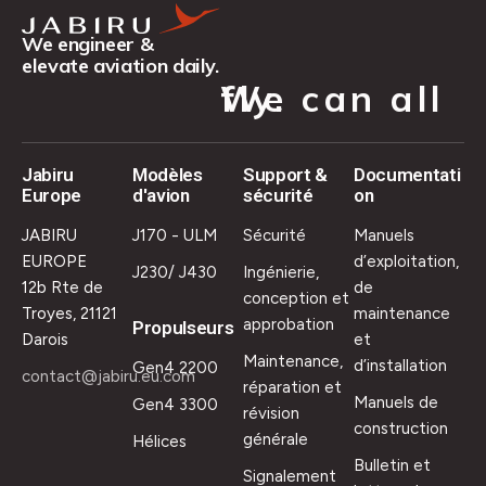
We engineer &
elevate aviation daily.
We can all fly.
Jabiru
Modèles
Support &
Documentati
Europe
d'avion
sécurité
on
JABIRU
J170 - ULM
Sécurité
Manuels
EUROPE
d’exploitation,
J230/ J430
Ingénierie,
12b Rte de
de
conception et
Troyes, 21121
maintenance
approbation
Propulseurs
Darois
et
Maintenance,
d’installation
Gen4 2200
contact@jabiru.eu.com
réparation et
Manuels de
Gen4 3300
révision
construction
générale
Hélices
Bulletin et
Signalement