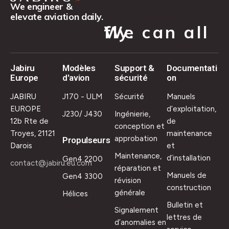
We engineer &
elevate aviation daily.
We can all fly.
Jabiru
Modèles
Support &
Documentati
Europe
d'avion
sécurité
on
JABIRU
J170 - ULM
Sécurité
Manuels
EUROPE
d’exploitation,
J230/ J430
Ingénierie,
12b Rte de
de
conception et
Troyes, 21121
maintenance
approbation
Propulseurs
Darois
et
Maintenance,
d’installation
Gen4 2200
contact@jabiru.eu.com
réparation et
Manuels de
Gen4 3300
révision
construction
générale
Hélices
Bulletin et
Signalement
lettres de
d’anomalies en