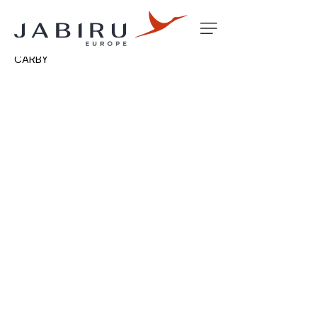
Accueil
Non classé
JET CARRIER O-RING PD42J
CARBY