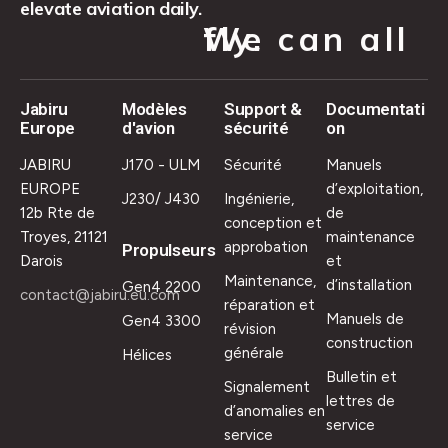
elevate aviation daily.
We can all fly.
Jabiru
Modèles
Support &
Documentati
Europe
d'avion
sécurité
on
JABIRU
J170 - ULM
Sécurité
Manuels
EUROPE
d’exploitation,
J230/ J430
Ingénierie,
12b Rte de
de
conception et
Troyes, 21121
maintenance
approbation
Propulseurs
Darois
et
Maintenance,
d’installation
Gen4 2200
contact@jabiru.eu.com
réparation et
Manuels de
Gen4 3300
révision
construction
générale
Hélices
Bulletin et
Signalement
lettres de
d’anomalies en
service
service