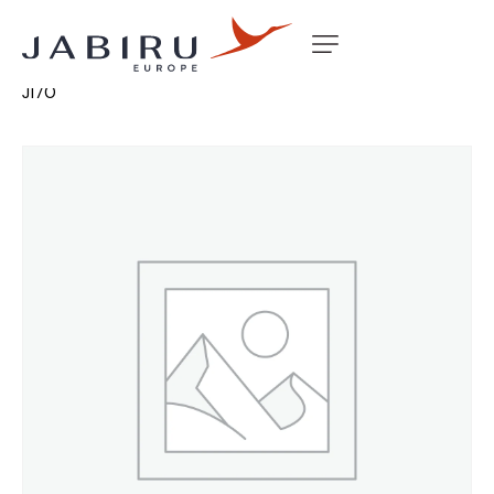
Accueil
Non classé
LOWER COWL OUTLET LIP J160
J170