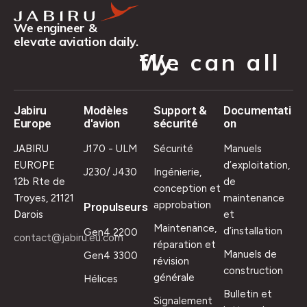
We engineer &
elevate aviation daily.
We can all fly.
Jabiru
Modèles
Support &
Documentati
Europe
d'avion
sécurité
on
JABIRU
J170 - ULM
Sécurité
Manuels
EUROPE
d’exploitation,
J230/ J430
Ingénierie,
12b Rte de
de
conception et
Troyes, 21121
maintenance
approbation
Propulseurs
Darois
et
Maintenance,
d’installation
Gen4 2200
contact@jabiru.eu.com
réparation et
Manuels de
Gen4 3300
révision
construction
générale
Hélices
Bulletin et
Signalement