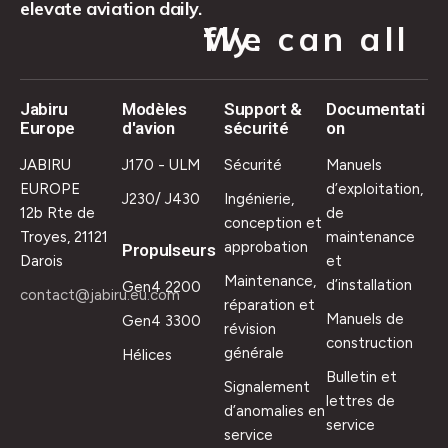
elevate aviation daily.
We can all fly.
Jabiru
Modèles
Support &
Documentati
Europe
d'avion
sécurité
on
JABIRU
J170 - ULM
Sécurité
Manuels
EUROPE
d’exploitation,
J230/ J430
Ingénierie,
12b Rte de
de
conception et
Troyes, 21121
maintenance
approbation
Propulseurs
Darois
et
Maintenance,
d’installation
Gen4 2200
contact@jabiru.eu.com
réparation et
Manuels de
Gen4 3300
révision
construction
générale
Hélices
Bulletin et
Signalement
lettres de
d’anomalies en
service
service