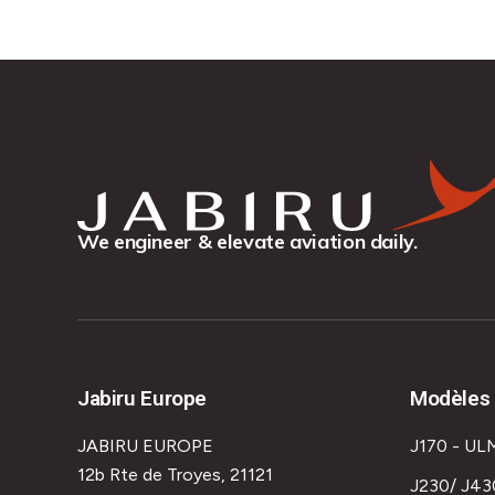
We engineer & elevate aviation daily.
Jabiru Europe
Modèles 
JABIRU EUROPE
J170 - UL
12b Rte de Troyes, 21121
J230/ J43