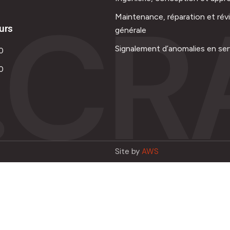
.CR
Maintenance, réparation et rév
urs
générale
Signalement d’anomalies en ser
0
0
Site by
AWS
Français