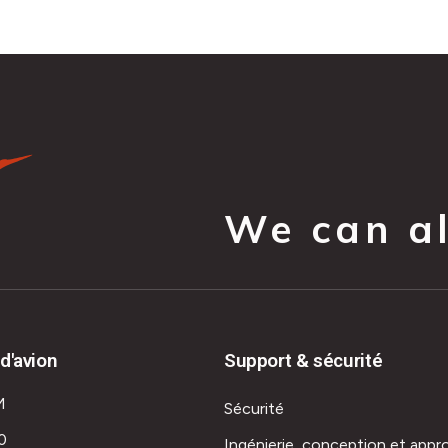
We can all
d'avion
Support & sécurité
M
Sécurité
0
Ingénierie, conception et appr