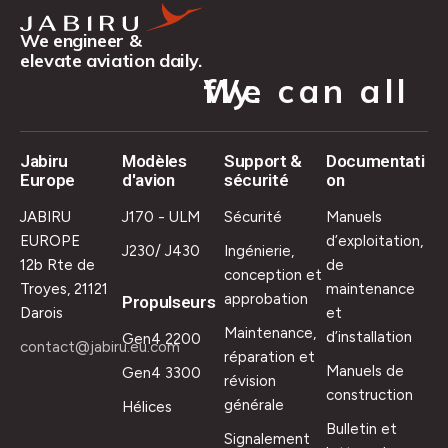
We engineer &
elevate aviation daily.
We can all fly.
Jabiru
Modèles
Support &
Documentati
Europe
d'avion
sécurité
on
JABIRU
J170 - ULM
Sécurité
Manuels
EUROPE
d’exploitation,
J230/ J430
Ingénierie,
12b Rte de
de
conception et
Troyes, 21121
maintenance
approbation
Propulseurs
Darois
et
Maintenance,
d’installation
Gen4 2200
contact@jabiru.eu.com
réparation et
Manuels de
Gen4 3300
révision
construction
générale
Hélices
Bulletin et
Signalement