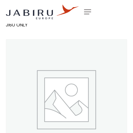
Accueil
Non classé
MARK 3 LANDING LIGHT F/GLASS
J160 ONLY