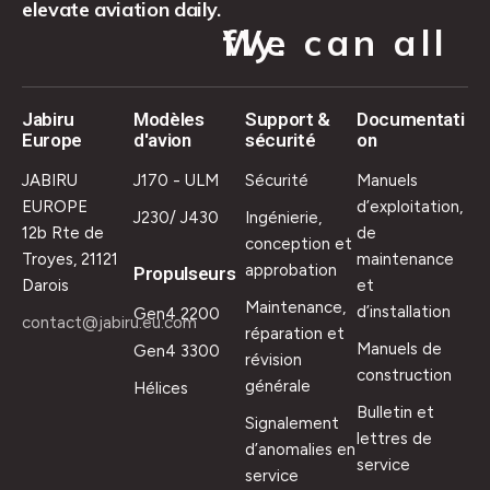
elevate aviation daily.
We can all fly.
Jabiru
Modèles
Support &
Documentati
Europe
d'avion
sécurité
on
JABIRU
J170 - ULM
Sécurité
Manuels
EUROPE
d’exploitation,
J230/ J430
Ingénierie,
12b Rte de
de
conception et
Troyes, 21121
maintenance
approbation
Propulseurs
Darois
et
Maintenance,
d’installation
Gen4 2200
contact@jabiru.eu.com
réparation et
Manuels de
Gen4 3300
révision
construction
générale
Hélices
Bulletin et
Signalement
lettres de
d’anomalies en
service
service