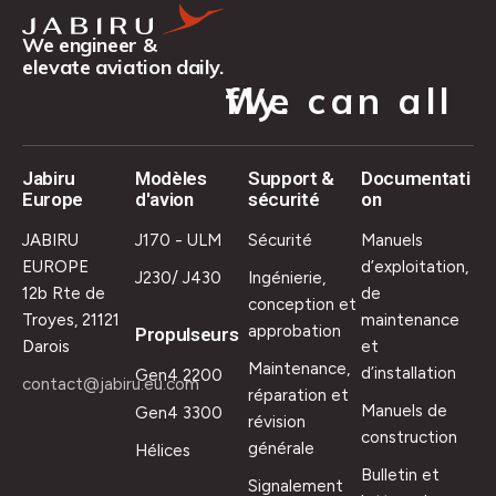
We engineer &
elevate aviation daily.
We can all fly.
Jabiru
Modèles
Support &
Documentati
Europe
d'avion
sécurité
on
JABIRU
J170 - ULM
Sécurité
Manuels
EUROPE
d’exploitation,
J230/ J430
Ingénierie,
12b Rte de
de
conception et
Troyes, 21121
maintenance
approbation
Propulseurs
Darois
et
Maintenance,
d’installation
Gen4 2200
contact@jabiru.eu.com
réparation et
Manuels de
Gen4 3300
révision
construction
générale
Hélices
Bulletin et
Signalement