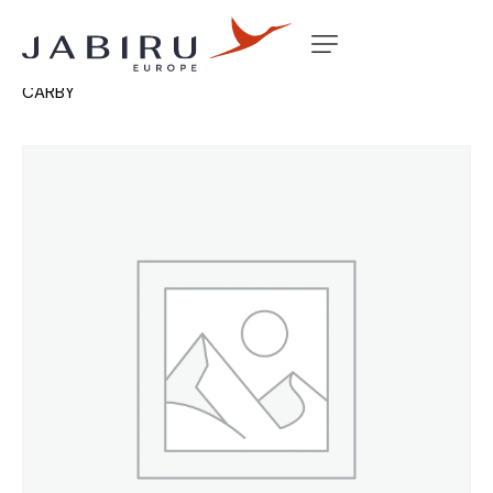
Accueil
Non classé
NEEDLE RETAIN SPRING PD42J
CARBY