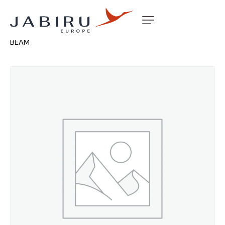
Accueil
Non classé
NEW UL MK2 F/WING CROSS
BEAM