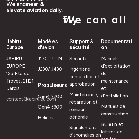
We engineer &
elevate aviation daily.
We can all fly.
Jabiru
Modèles
Support &
Documentati
Europe
d'avion
sécurité
on
JABIRU
J170 - ULM
Sécurité
Manuels
EUROPE
d’exploitation,
J230/ J430
Ingénierie,
12b Rte de
de
conception et
Troyes, 21121
maintenance
approbation
Propulseurs
Darois
et
Maintenance,
d’installation
Gen4 2200
contact@jabiru.eu.com
réparation et
Manuels de
Gen4 3300
révision
construction
générale
Hélices
Bulletin et
Signalement
lettres de
d’anomalies en