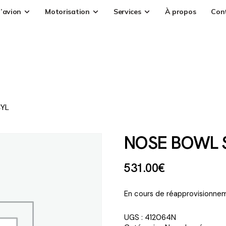
’avion
Motorisation
Services
À propos
Con
CYL
NOSE BOWL S
531
.
00
€
En cours de réapprovisionnem
UGS :
412064N