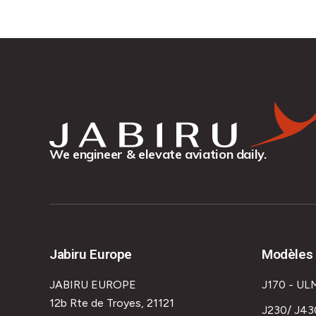
We engineer & elevate aviation daily.
Jabiru Europe
Modèles 
JABIRU EUROPE
J170 - UL
12b Rte de Troyes, 21121
J230/ J43