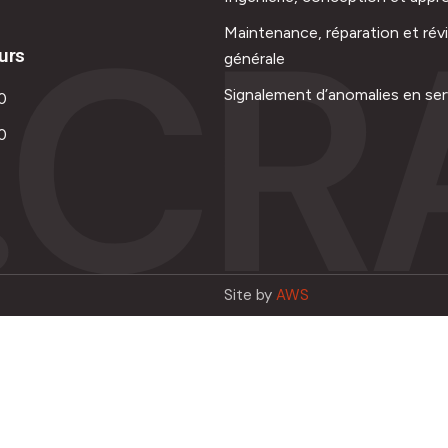
.CR
Maintenance, réparation et rév
urs
générale
Signalement d’anomalies en ser
0
0
Site by
AWS
Français