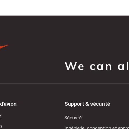
We can all
d'avion
Support & sécurité
M
Sécurité
0
Ingénierie, conception et appr