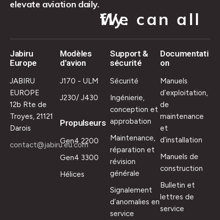
elevate aviation daily.
We can all fly.
Jabiru
Modèles
Support &
Documentati
Europe
d'avion
sécurité
on
JABIRU
J170 - ULM
Sécurité
Manuels
EUROPE
d’exploitation,
J230/ J430
Ingénierie,
12b Rte de
de
conception et
Troyes, 21121
maintenance
approbation
Propulseurs
Darois
et
Maintenance,
d’installation
Gen4 2200
contact@jabiru.eu.com
réparation et
Manuels de
Gen4 3300
révision
construction
générale
Hélices
Bulletin et
Signalement
lettres de
d’anomalies en
service
service