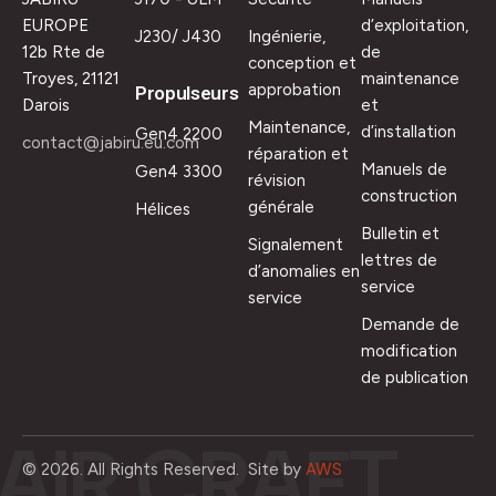
EUROPE
d’exploitation,
J230/ J430
Ingénierie,
12b Rte de
de
conception et
Troyes, 21121
maintenance
approbation
Propulseurs
Darois
et
Maintenance,
d’installation
Gen4 2200
contact@jabiru.eu.com
réparation et
Manuels de
Gen4 3300
révision
construction
générale
Hélices
Bulletin et
Signalement
lettres de
d’anomalies en
service
service
Demande de
modification
de publication
AIR.CRAFT
Site by
AWS
© 2026. All Rights Reserved.