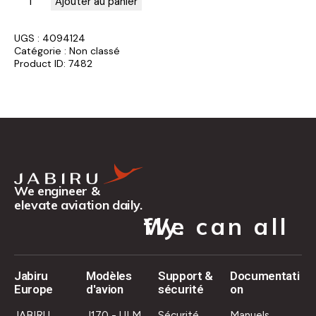
Ajouter au panier
UGS :
4094124
Catégorie :
Non classé
Product ID:
7482
We engineer &
elevate aviation daily.
We can all fly.
Jabiru
Modèles
Support &
Documentati
Europe
d'avion
sécurité
on
JABIRU
J170 - ULM
Sécurité
Manuels