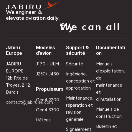
We engineer &
elevate aviation daily.
We can all fly.
Jabiru
Modèles
Support &
Documentati
Europe
d'avion
sécurité
on
JABIRU
J170 - ULM
Sécurité
Manuels
EUROPE
d’exploitation,
J230/ J430
Ingénierie,
12b Rte de
de
conception et
Troyes, 21121
maintenance
approbation
Propulseurs
Darois
et
Maintenance,
d’installation
Gen4 2200
contact@jabiru.eu.com
réparation et
Manuels de
Gen4 3300
révision
construction
générale
Hélices
Bulletin et
Signalement