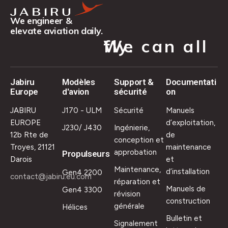
We engineer &
elevate aviation daily.
We can all fly.
Jabiru
Modèles
Support &
Documentati
Europe
d'avion
sécurité
on
JABIRU
J170 - ULM
Sécurité
Manuels
EUROPE
d’exploitation,
J230/ J430
Ingénierie,
12b Rte de
de
conception et
Troyes, 21121
maintenance
approbation
Propulseurs
Darois
et
Maintenance,
d’installation
Gen4 2200
contact@jabiru.eu.com
réparation et
Manuels de
Gen4 3300
révision
construction
générale
Hélices
Bulletin et
Signalement