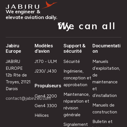
We engineer &
elevate aviation daily.
We can all fly.
Jabiru
Modèles
Support &
Documentati
Europe
d'avion
sécurité
on
JABIRU
J170 - ULM
Sécurité
Manuels
EUROPE
d’exploitation,
J230/ J430
Ingénierie,
12b Rte de
de
conception et
Troyes, 21121
maintenance
approbation
Propulseurs
Darois
et
Maintenance,
d’installation
Gen4 2200
contact@jabiru.eu.com
réparation et
Manuels de
Gen4 3300
révision
construction
générale
Hélices
Bulletin et
Signalement