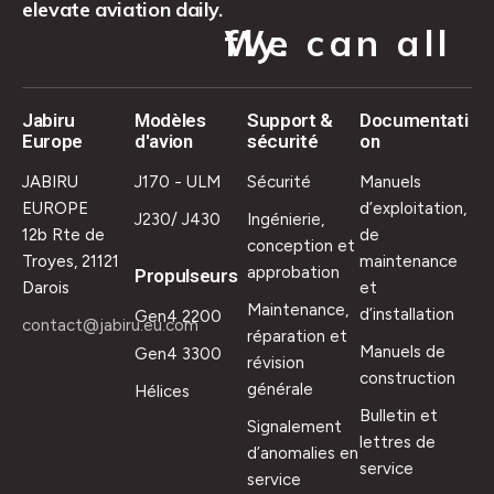
elevate aviation daily.
We can all fly.
Jabiru
Modèles
Support &
Documentati
Europe
d'avion
sécurité
on
JABIRU
J170 - ULM
Sécurité
Manuels
EUROPE
d’exploitation,
J230/ J430
Ingénierie,
12b Rte de
de
conception et
Troyes, 21121
maintenance
approbation
Propulseurs
Darois
et
Maintenance,
d’installation
Gen4 2200
contact@jabiru.eu.com
réparation et
Manuels de
Gen4 3300
révision
construction
générale
Hélices
Bulletin et
Signalement
lettres de
d’anomalies en
service
service