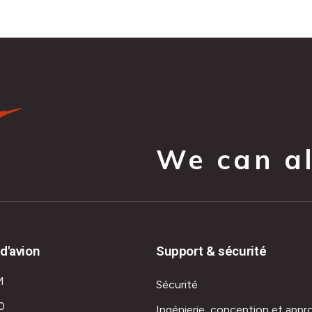
We can all
d'avion
Support & sécurité
M
Sécurité
0
Ingénierie, conception et appr