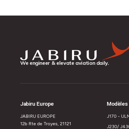
We engineer & elevate aviation daily.
Jabiru Europe
Modèles 
JABIRU EUROPE
J170 - UL
12b Rte de Troyes, 21121
J230/ J43