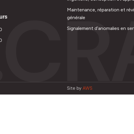
.CR
Maintenance, réparation et rév
urs
générale
Signalement d’anomalies en ser
0
0
Site by
AWS
Français