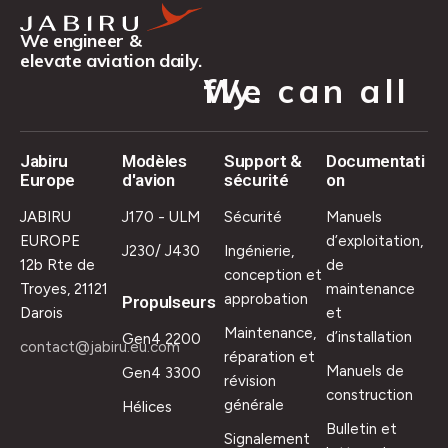
We engineer &
elevate aviation daily.
We can all fly.
Jabiru
Modèles
Support &
Documentati
Europe
d'avion
sécurité
on
JABIRU
J170 - ULM
Sécurité
Manuels
EUROPE
d’exploitation,
J230/ J430
Ingénierie,
12b Rte de
de
conception et
Troyes, 21121
maintenance
approbation
Propulseurs
Darois
et
Maintenance,
d’installation
Gen4 2200
contact@jabiru.eu.com
réparation et
Manuels de
Gen4 3300
révision
construction
générale
Hélices
Bulletin et
Signalement