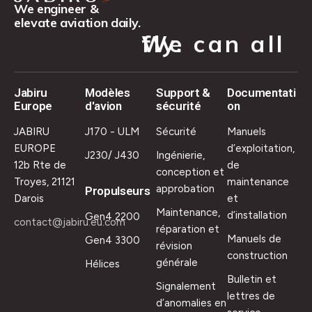
We engineer &
elevate aviation daily.
We can all fly.
Jabiru
Modèles
Support &
Documentati
Europe
d'avion
sécurité
on
JABIRU
J170 - ULM
Sécurité
Manuels
EUROPE
d’exploitation,
J230/ J430
Ingénierie,
12b Rte de
de
conception et
Troyes, 21121
maintenance
approbation
Propulseurs
Darois
et
Maintenance,
d’installation
Gen4 2200
contact@jabiru.eu.com
réparation et
Manuels de
Gen4 3300
révision
construction
générale
Hélices
Bulletin et
Signalement
lettres de
d’anomalies en