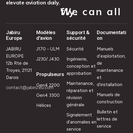
elevate aviation daily.
We can all fly.
Jabiru
Modèles
Support &
Documentati
Europe
d'avion
sécurité
on
JABIRU
J170 - ULM
Sécurité
Manuels
EUROPE
d’exploitation,
J230/ J430
Ingénierie,
12b Rte de
de
conception et
Troyes, 21121
maintenance
approbation
Propulseurs
Darois
et
Maintenance,
d’installation
Gen4 2200
contact@jabiru.eu.com
réparation et
Manuels de
Gen4 3300
révision
construction
générale
Hélices
Bulletin et
Signalement
lettres de
d’anomalies en
service
service