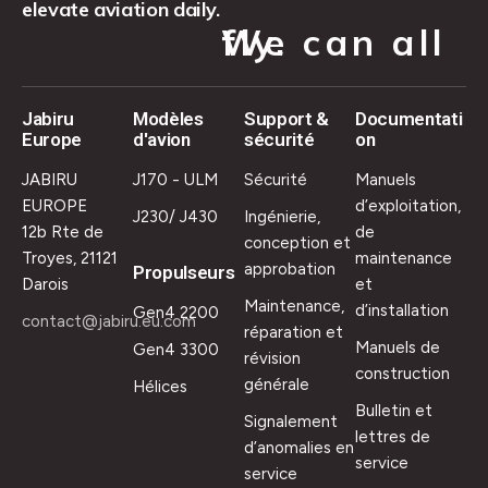
elevate aviation daily.
We can all fly.
Jabiru
Modèles
Support &
Documentati
Europe
d'avion
sécurité
on
JABIRU
J170 - ULM
Sécurité
Manuels
EUROPE
d’exploitation,
J230/ J430
Ingénierie,
12b Rte de
de
conception et
Troyes, 21121
maintenance
approbation
Propulseurs
Darois
et
Maintenance,
d’installation
Gen4 2200
contact@jabiru.eu.com
réparation et
Manuels de
Gen4 3300
révision
construction
générale
Hélices
Bulletin et
Signalement
lettres de
d’anomalies en
service
service