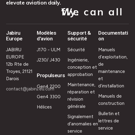
elevate aviation daily.
We can all fly.
Jabiru
Modèles
Support &
Documentati
Europe
d'avion
sécurité
on
JABIRU
J170 - ULM
Sécurité
Manuels
EUROPE
d’exploitation,
J230/ J430
Ingénierie,
12b Rte de
de
conception et
Troyes, 21121
maintenance
approbation
Propulseurs
Darois
et
Maintenance,
d’installation
Gen4 2200
contact@jabiru.eu.com
réparation et
Manuels de
Gen4 3300
révision
construction
générale
Hélices
Bulletin et
Signalement
lettres de
d’anomalies en
service
service