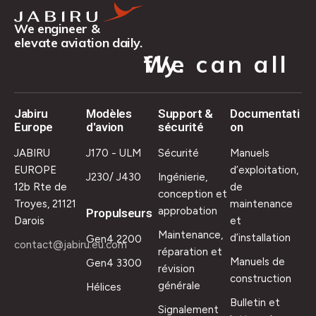
We engineer &
elevate aviation daily.
We can all fly.
Jabiru
Modèles
Support &
Documentati
Europe
d'avion
sécurité
on
JABIRU
J170 - ULM
Sécurité
Manuels
EUROPE
d’exploitation,
J230/ J430
Ingénierie,
12b Rte de
de
conception et
Troyes, 21121
maintenance
approbation
Propulseurs
Darois
et
Maintenance,
d’installation
Gen4 2200
contact@jabiru.eu.com
réparation et
Manuels de
Gen4 3300
révision
construction
générale
Hélices
Bulletin et
Signalement