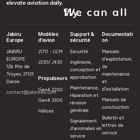
elevate aviation daily.
We can all fly.
Jabiru
Modèles
Support &
Documentati
Europe
d'avion
sécurité
on
JABIRU
J170 - ULM
Sécurité
Manuels
EUROPE
d’exploitation,
J230/ J430
Ingénierie,
12b Rte de
de
conception et
Troyes, 21121
maintenance
approbation
Propulseurs
Darois
et
Maintenance,
d’installation
Gen4 2200
contact@jabiru.eu.com
réparation et
Manuels de
Gen4 3300
révision
construction
générale
Hélices
Bulletin et
Signalement
lettres de
d’anomalies en
service
service