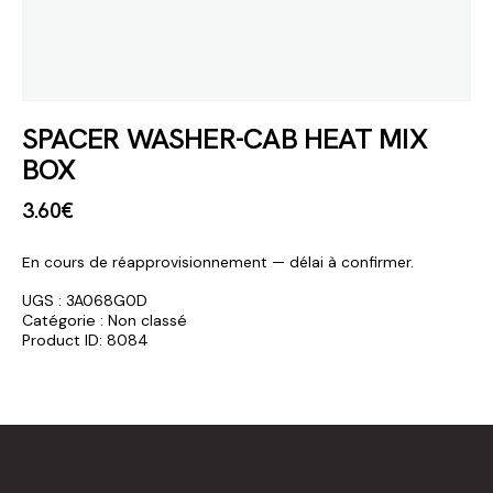
SPACER WASHER-CAB HEAT MIX
BOX
3
.
60
€
En cours de réapprovisionnement — délai à confirmer.
UGS :
3A068G0D
Catégorie :
Non classé
Product ID:
8084