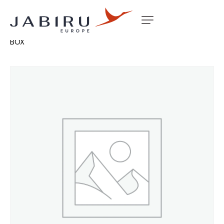
Accueil
Non classé
SPACER WASHER-CAB HEAT MIX
BOX