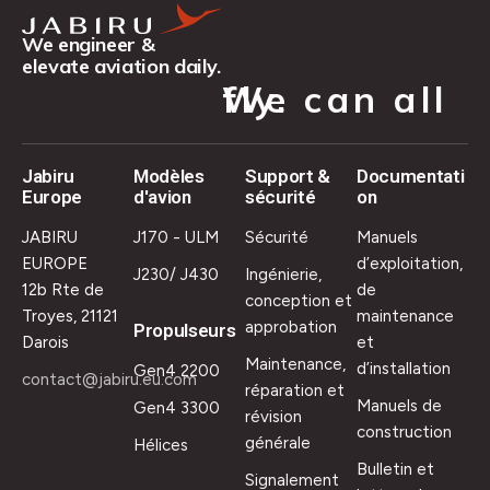
We engineer &
elevate aviation daily.
We can all fly.
Jabiru
Modèles
Support &
Documentati
Europe
d'avion
sécurité
on
JABIRU
J170 - ULM
Sécurité
Manuels
EUROPE
d’exploitation,
J230/ J430
Ingénierie,
12b Rte de
de
conception et
Troyes, 21121
maintenance
approbation
Propulseurs
Darois
et
Maintenance,
d’installation
Gen4 2200
contact@jabiru.eu.com
réparation et
Manuels de
Gen4 3300
révision
construction
générale
Hélices
Bulletin et
Signalement