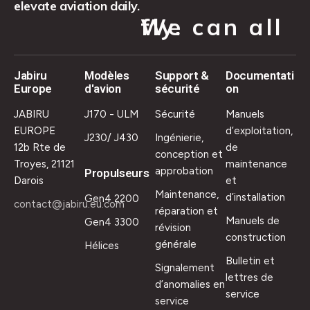
elevate aviation daily.
We can all fly.
Jabiru
Modèles
Support &
Documentati
Europe
d'avion
sécurité
on
JABIRU
J170 - ULM
Sécurité
Manuels
EUROPE
d’exploitation,
J230/ J430
Ingénierie,
12b Rte de
de
conception et
Troyes, 21121
maintenance
approbation
Propulseurs
Darois
et
Maintenance,
d’installation
Gen4 2200
contact@jabiru.eu.com
réparation et
Manuels de
Gen4 3300
révision
construction
générale
Hélices
Bulletin et
Signalement
lettres de
d’anomalies en
service
service