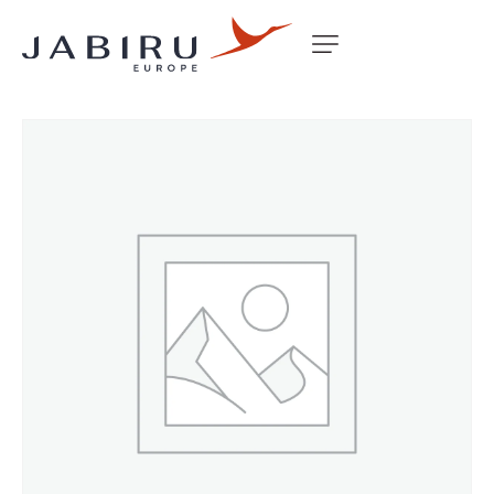
Accueil
Non classé
SPAT INNER (BIG FOOT UL/SP) RH