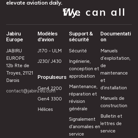
elevate aviation daily.
We can all fly.
Jabiru
Modèles
Support &
Documentati
Europe
d'avion
sécurité
on
JABIRU
J170 - ULM
Sécurité
Manuels
EUROPE
d’exploitation,
J230/ J430
Ingénierie,
12b Rte de
de
conception et
Troyes, 21121
maintenance
approbation
Propulseurs
Darois
et
Maintenance,
d’installation
Gen4 2200
contact@jabiru.eu.com
réparation et
Manuels de
Gen4 3300
révision
construction
générale
Hélices
Bulletin et
Signalement
lettres de
d’anomalies en
service
service