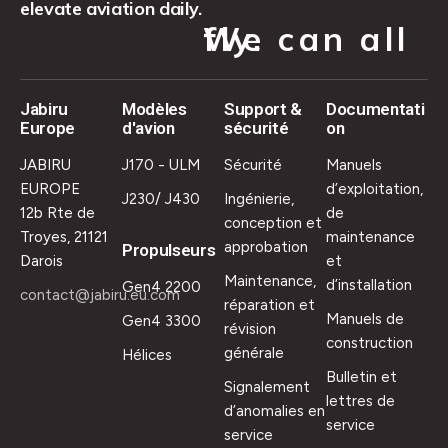
elevate aviation daily.
We can all fly.
Jabiru
Modèles
Support &
Documentati
Europe
d'avion
sécurité
on
JABIRU
J170 - ULM
Sécurité
Manuels
EUROPE
d’exploitation,
J230/ J430
Ingénierie,
12b Rte de
de
conception et
Troyes, 21121
maintenance
approbation
Propulseurs
Darois
et
Maintenance,
d’installation
Gen4 2200
contact@jabiru.eu.com
réparation et
Manuels de
Gen4 3300
révision
construction
générale
Hélices
Bulletin et
Signalement
lettres de
d’anomalies en
service
service