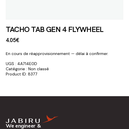
TACHO TAB GEN 4 FLYWHEEL
4
.
05
€
En cours de réapprovisionnement — délai à confirmer.
UGS :
4A714E0D
Catégorie :
Non classé
Product ID:
8377
We engineer &