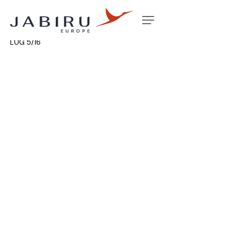
Accueil
Non classé
THREADED ADAPTOR BUSH WING
LUG 5/16