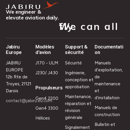
We engineer &
elevate aviation daily.
We can all fly.
Jabiru
Modèles
Support &
Documentati
Europe
d'avion
sécurité
on
JABIRU
J170 - ULM
Sécurité
Manuels
EUROPE
d’exploitation,
J230/ J430
Ingénierie,
12b Rte de
de
conception et
Troyes, 21121
maintenance
approbation
Propulseurs
Darois
et
Maintenance,
d’installation
Gen4 2200
contact@jabiru.eu.com
réparation et
Manuels de
Gen4 3300
révision
construction
générale
Hélices
Bulletin et
Signalement