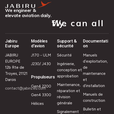
We engineer &
elevate aviation daily.
We can all fly.
Jabiru
Modèles
Support &
Documentati
Europe
d'avion
sécurité
on
JABIRU
J170 - ULM
Sécurité
Manuels
EUROPE
d’exploitation,
J230/ J430
Ingénierie,
12b Rte de
de
conception et
Troyes, 21121
maintenance
approbation
Propulseurs
Darois
et
Maintenance,
d’installation
Gen4 2200
contact@jabiru.eu.com
réparation et
Manuels de
Gen4 3300
révision
construction
générale
Hélices
Bulletin et
Signalement