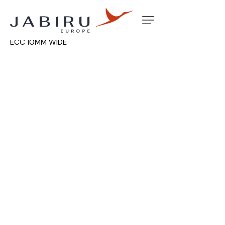
Accueil
Non classé
THREADED BUSH 5/8 1/4 BOLT
ECC 10MM WIDE