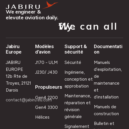
We engineer &
elevate aviation daily.
We can all fly.
Jabiru
Modèles
Support &
Documentati
Europe
d'avion
sécurité
on
JABIRU
J170 - ULM
Sécurité
Manuels
EUROPE
d’exploitation,
J230/ J430
Ingénierie,
12b Rte de
de
conception et
Troyes, 21121
maintenance
approbation
Propulseurs
Darois
et
Maintenance,
d’installation
Gen4 2200
contact@jabiru.eu.com
réparation et
Manuels de
Gen4 3300
révision
construction
générale
Hélices
Bulletin et
Signalement