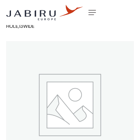
Accueil
Non classé
THREADED BUSH. 5/8 UNC T,1/4
HOLE,13WIDE