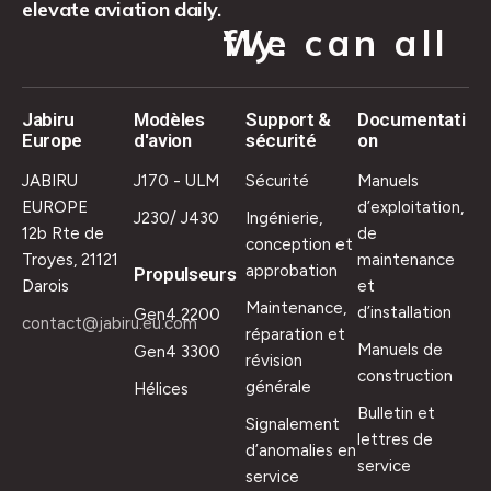
elevate aviation daily.
We can all fly.
Jabiru
Modèles
Support &
Documentati
Europe
d'avion
sécurité
on
JABIRU
J170 - ULM
Sécurité
Manuels
EUROPE
d’exploitation,
J230/ J430
Ingénierie,
12b Rte de
de
conception et
Troyes, 21121
maintenance
approbation
Propulseurs
Darois
et
Maintenance,
d’installation
Gen4 2200
contact@jabiru.eu.com
réparation et
Manuels de
Gen4 3300
révision
construction
générale
Hélices
Bulletin et
Signalement
lettres de
d’anomalies en
service
service