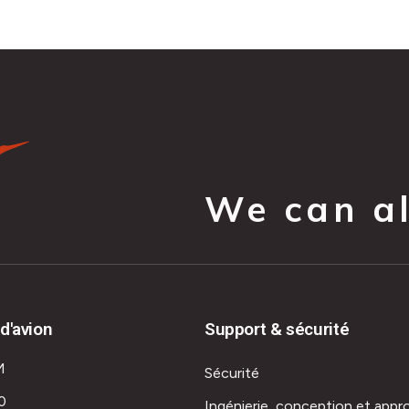
We can all
d'avion
Support & sécurité
M
Sécurité
0
Ingénierie, conception et appr