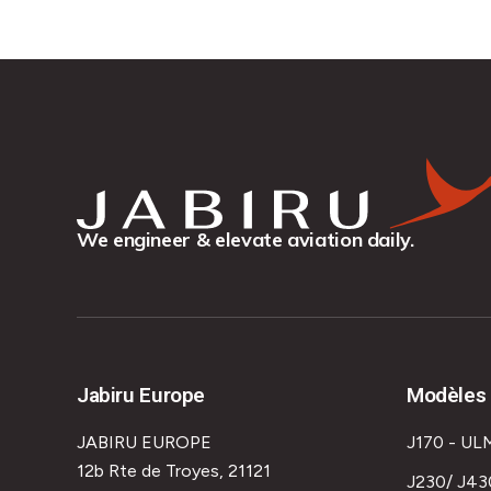
We engineer & elevate aviation daily.
Jabiru Europe
Modèles 
JABIRU EUROPE
J170 - UL
12b Rte de Troyes, 21121
J230/ J43