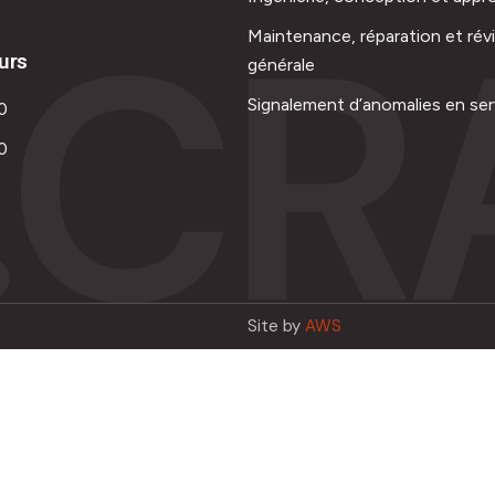
.CR
Maintenance, réparation et rév
urs
générale
Signalement d’anomalies en ser
0
0
Site by
AWS
Français