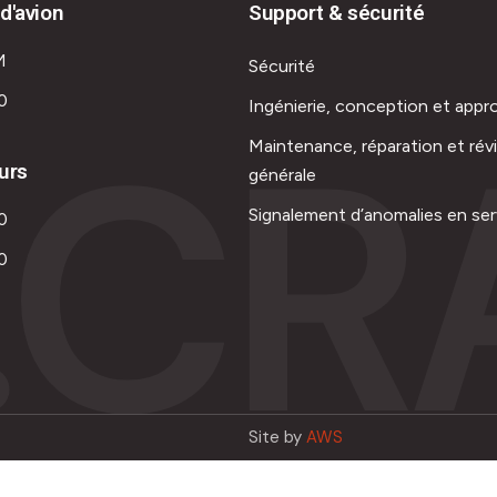
d'avion
Support & sécurité
M
Sécurité
0
Ingénierie, conception et appr
.CR
Maintenance, réparation et rév
urs
générale
Signalement d’anomalies en ser
0
0
Site by
AWS