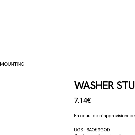
 MOUNTING
WASHER STU
7
.
14
€
En cours de réapprovisionnem
UGS :
6A059G0D