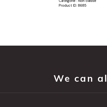
Catégorie :
Non classé
Product ID:
8685
We can all