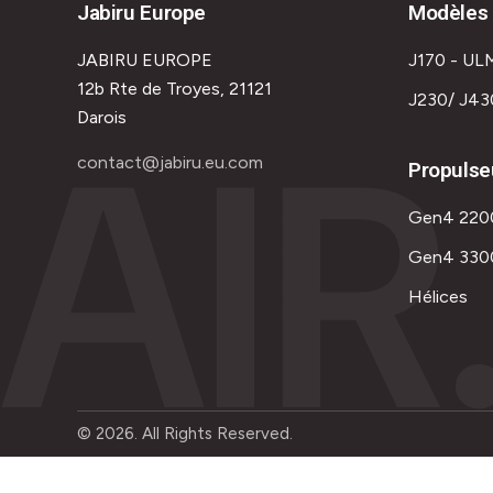
Jabiru Europe
Modèles 
JABIRU EUROPE
J170 - UL
12b Rte de Troyes, 21121
J230/ J43
AIR
Darois
contact@jabiru.eu.com
Propulse
Gen4 220
Gen4 330
Hélices
© 2026. All Rights Reserved.