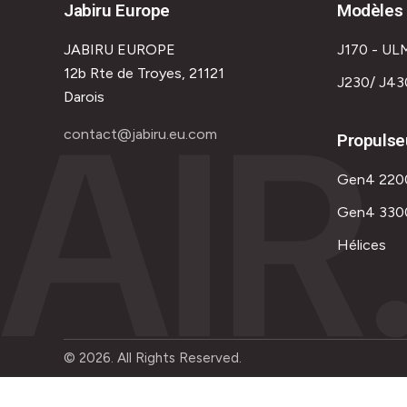
Jabiru Europe
Modèles 
JABIRU EUROPE
J170 - UL
12b Rte de Troyes, 21121
J230/ J43
AIR
Darois
contact@jabiru.eu.com
Propulse
Gen4 220
Gen4 330
Hélices
© 2026. All Rights Reserved.