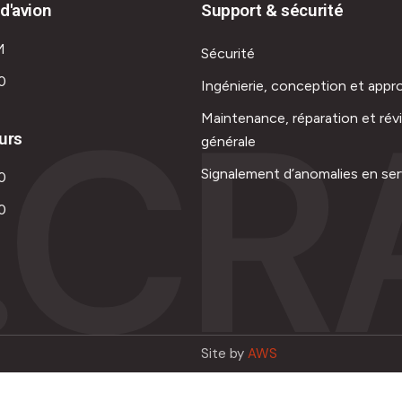
d'avion
Support & sécurité
M
Sécurité
0
Ingénierie, conception et appr
.CR
Maintenance, réparation et rév
urs
générale
Signalement d’anomalies en ser
0
0
Site by
AWS