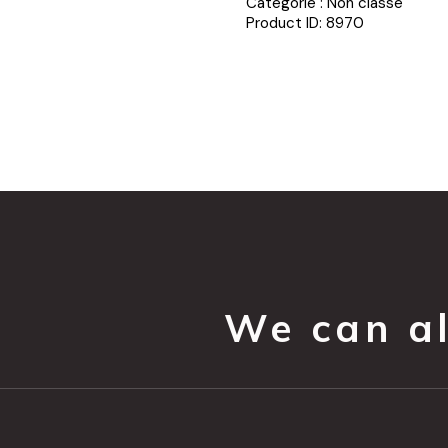
Catégorie :
Non classé
Product ID:
8970
We can all