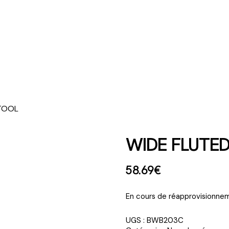
 TOOL
WIDE FLUTE
58
.
69
€
En cours de réapprovisionnem
UGS :
BWB203C